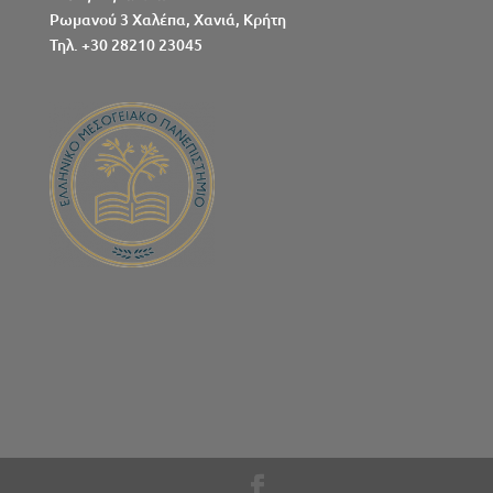
Ρωμανού 3 Χαλέπα, Χανιά, Κρήτη
Τηλ. +30 28210 23045