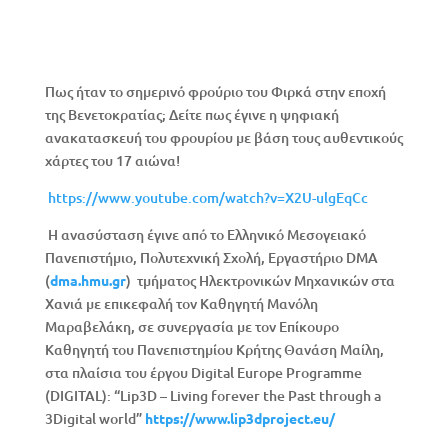
Πως ήταν το σημερινό φρούριο του Φιρκά στην εποχή
της Βενετοκρατίας; Δείτε πως έγινε η ψηφιακή
ανακατασκευή του φρουρίου με βάση τους αυθεντικούς
χάρτες του 17 αιώνα!
https://www.youtube.com/watch?v=X2U-ulgEqCc
Η ανασύσταση έγινε από το Ελληνικό Μεσογειακό
Πανεπιστήμιο, Πολυτεχνική Σχολή, Eργαστήριο DMA
(
dma.
hmu.
gr
) τμήματος Ηλεκτρονικών Μηχανικών στα
Χανιά με επικεφαλή τον Καθηγητή Μανόλη
Μαραβελάκη, σε συνεργασία με τον Επίκουρο
Καθηγητή του Πανεπιστημίου Κρήτης Θανάση Μαίλη,
στα πλαίσια του έργου Digital Europe Programme
(DIGITAL): “Lip3D – Living forever the Past through a
3Digital world”
https://
www.
lip3
dproject.
eu/