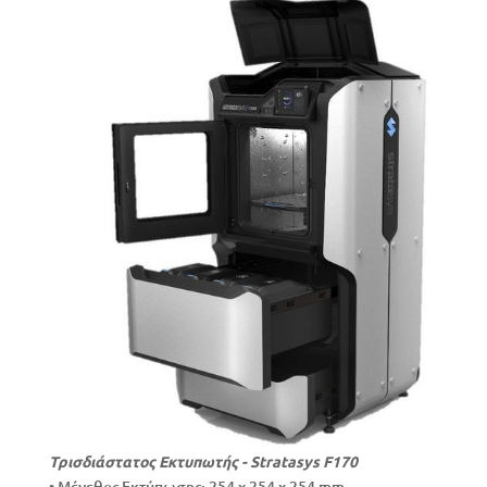
Τρισδιάστατος Εκτυπωτής - Stratasys F170
• Μέγεθος Εκτύπωσης: 254 x 254 x 254 mm