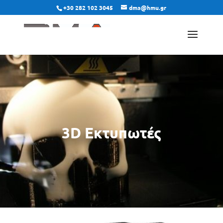
+30 282 102 3045
dma@hmu.gr
3D Εκτυπωτές